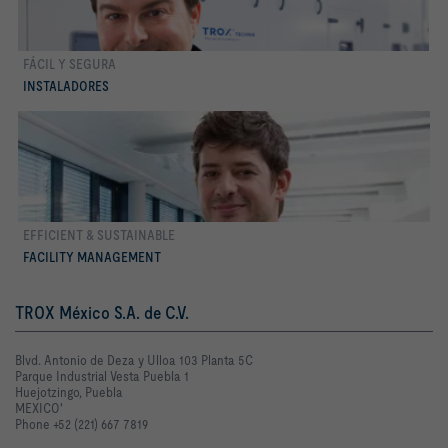
FÁCIL Y SEGURA
Conocer más
INSTALADORES
EFFICIENT & SUSTAINABLE
Conocer más
FACILITY MANAGEMENT
TROX México S.A. de C.V.
Blvd. Antonio de Deza y Ulloa 103 Planta 5C
Parque Industrial Vesta Puebla 1
Huejotzingo, Puebla
MEXICO'
Phone +52 (221) 667 7819