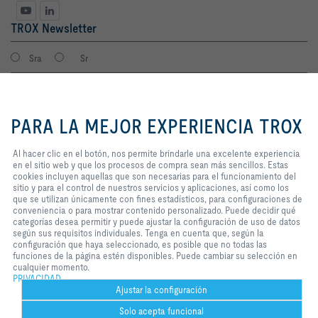
TROX Newsletter
Sra
Sr
Al hacer clic en el botón, nos
permite brindarle una excelente
PARA LA MEJOR EXPERIENCIA TROX
experiencia en el sitio web y que
los procesos de compra sean más
sencillos. Estas cookies incluyen
Al hacer clic en el botón, nos permite brindarle una excelente experiencia
aquellas que son necesarias para
en el sitio web y que los procesos de compra sean más sencillos. Estas
el funcionamiento del sitio y para
cookies incluyen aquellas que son necesarias para el funcionamiento del
el control de nuestros servicios y
sitio y para el control de nuestros servicios y aplicaciones, así como los
Consiento que mis datos sean guardados en cumplimiento con la
aplicaciones, así como los que se
que se utilizan únicamente con fines estadísticos, para configuraciones de
política de protección de datos de TROX.
utilizan únicamente con fines
conveniencia o para mostrar contenido personalizado. Puede decidir qué
Login
estadísticos, para configuraciones
categorías desea permitir y puede ajustar la configuración de uso de datos
de conveniencia o para mostrar
según sus requisitos individuales. Tenga en cuenta que, según la
contenido personalizado. Puede
configuración que haya seleccionado, es posible que no todas las
decidir qué categorías desea
funciones de la página estén disponibles. Puede cambiar su selección en
Inicio
Contactos
Imprint
Condiciones de contratación
Privacidad
permitir y puede ajustar la
cualquier momento.
configuración de uso de datos
PRIVACIDAD
Aviso legal
2026 © TROX México S.A. de C.V.
según sus requisitos individuales.
Ajustar la configuración
Tenga en cuenta que, según la
Solo acepta funcional
configuración que haya