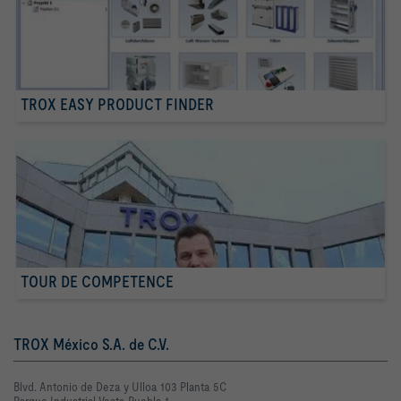
TROX EASY PRODUCT FINDER
TOUR DE COMPETENCE
TROX México S.A. de C.V.
Blvd. Antonio de Deza y Ulloa 103 Planta 5C