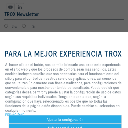
TROX Newsletter
Sra
Sr
Al hacer clic en el botón, nos
permite brindarle una excelente
PARA LA MEJOR EXPERIENCIA TROX
experiencia en el sitio web y que
los procesos de compra sean más
sencillos. Estas cookies incluyen
Al hacer clic en el botón, nos permite brindarle una excelente experiencia
aquellas que son necesarias para
en el sitio web y que los procesos de compra sean más sencillos. Estas
el funcionamiento del sitio y para
cookies incluyen aquellas que son necesarias para el funcionamiento del
el control de nuestros servicios y
sitio y para el control de nuestros servicios y aplicaciones, así como los
Consiento que mis datos sean guardados en cumplimiento con la
aplicaciones, así como los que se
que se utilizan únicamente con fines estadísticos, para configuraciones de
política de protección de datos de TROX.
utilizan únicamente con fines
conveniencia o para mostrar contenido personalizado. Puede decidir qué
Login
estadísticos, para configuraciones
categorías desea permitir y puede ajustar la configuración de uso de datos
de conveniencia o para mostrar
según sus requisitos individuales. Tenga en cuenta que, según la
contenido personalizado. Puede
configuración que haya seleccionado, es posible que no todas las
decidir qué categorías desea
funciones de la página estén disponibles. Puede cambiar su selección en
Inicio
Contactos
Imprint
Condiciones de contratación
Privacidad
permitir y puede ajustar la
cualquier momento.
configuración de uso de datos
PRIVACIDAD
Aviso legal
2026 © TROX México S.A. de C.V.
según sus requisitos individuales.
Ajustar la configuración
Tenga en cuenta que, según la