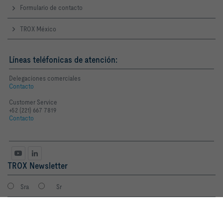
Formulario de contacto
TROX México
Líneas teléfonicas de atención:
Delegaciones comerciales
Contacto
Customer Service
+52 (221) 667 7819
Contacto
TROX Newsletter
Sra
Sr
Al hacer clic en el botón, nos