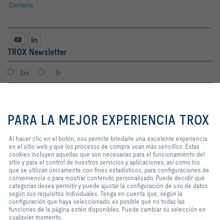
Contacto
TROX Newsletter
Sra
Sr
Al hacer clic en el botón, nos
permite brindarle una excelente
PARA LA MEJOR EXPERIENCIA TROX
experiencia en el sitio web y que
los procesos de compra sean más
sencillos. Estas cookies incluyen
Al hacer clic en el botón, nos permite brindarle una excelente experiencia
aquellas que son necesarias para
en el sitio web y que los procesos de compra sean más sencillos. Estas
el funcionamiento del sitio y para
cookies incluyen aquellas que son necesarias para el funcionamiento del
el control de nuestros servicios y
sitio y para el control de nuestros servicios y aplicaciones, así como los
Consiento que mis datos sean guardados en cumplimiento con la
aplicaciones, así como los que se
que se utilizan únicamente con fines estadísticos, para configuraciones de
política de protección de datos de TROX.
utilizan únicamente con fines
conveniencia o para mostrar contenido personalizado. Puede decidir qué
Login
estadísticos, para configuraciones
categorías desea permitir y puede ajustar la configuración de uso de datos
de conveniencia o para mostrar
según sus requisitos individuales. Tenga en cuenta que, según la
contenido personalizado. Puede
configuración que haya seleccionado, es posible que no todas las
decidir qué categorías desea
funciones de la página estén disponibles. Puede cambiar su selección en
Inicio
Contactos
Imprint
Condiciones de contratación
Privacidad
permitir y puede ajustar la
cualquier momento.