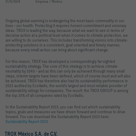
21/10/2024
Empresa / Medios
Ongoing global warming is endangering the most basic commodity in our
lives - our health. Protecting it requires honest commitment and visionary
ideas. TROX is leading the way, because what we want to see in terms of
decisive action at a political level when it comes to climate protection, we
are willing to do ourselves. This includes transforming visions into climate-
protecting solutions in a consistent, goal-oriented and timely manner,
because every small action can bring about significant change.
For this reason, TROX has developed a correspondingly far-sighted
sustainability strategy. The core of this strategy is to achieve climate
neutrality by 2040 - and as this can only be achieved through many small
steps, interim targets have been defined, which of course must and will also
be achieved. TROX has therefore also had its sustainability performance in
2023 audited by EcoVadis, the world's largest and most reliable provider of
sustainability ratings for companies. The result: the TROX GROUP is among
the top 35% of all companies rated by EcoVadis.
In the Sustainability Report 2023, you can find out which sustainability
topics, goals and measures we have driven forward and continue to drive
forward. You can download the Sustainability Report 2023 here:
Sustainability Report 2023
TROX México S.A. de C.V.