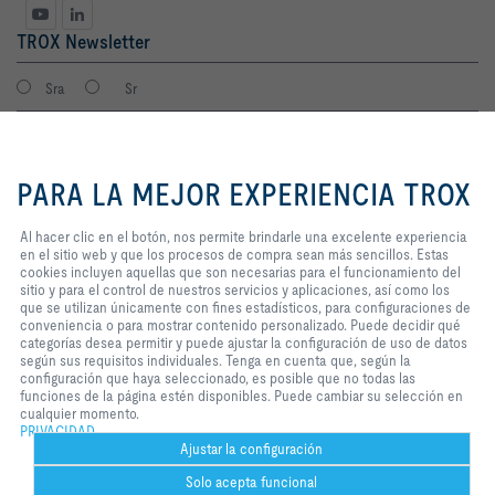
TROX Newsletter
Sra
Sr
Al hacer clic en el botón, nos
permite brindarle una excelente
PARA LA MEJOR EXPERIENCIA TROX
experiencia en el sitio web y que
los procesos de compra sean más
sencillos. Estas cookies incluyen
Al hacer clic en el botón, nos permite brindarle una excelente experiencia
aquellas que son necesarias para
en el sitio web y que los procesos de compra sean más sencillos. Estas
el funcionamiento del sitio y para
cookies incluyen aquellas que son necesarias para el funcionamiento del
el control de nuestros servicios y
sitio y para el control de nuestros servicios y aplicaciones, así como los
Consiento que mis datos sean guardados en cumplimiento con la
aplicaciones, así como los que se
que se utilizan únicamente con fines estadísticos, para configuraciones de
política de protección de datos de TROX.
utilizan únicamente con fines
conveniencia o para mostrar contenido personalizado. Puede decidir qué
Login
estadísticos, para configuraciones
categorías desea permitir y puede ajustar la configuración de uso de datos
de conveniencia o para mostrar
según sus requisitos individuales. Tenga en cuenta que, según la
contenido personalizado. Puede
configuración que haya seleccionado, es posible que no todas las
decidir qué categorías desea
funciones de la página estén disponibles. Puede cambiar su selección en
Inicio
Contactos
Imprint
Condiciones de contratación
Privacidad
permitir y puede ajustar la
cualquier momento.
configuración de uso de datos
PRIVACIDAD
Aviso legal
2026 © TROX México S.A. de C.V.
según sus requisitos individuales.
Ajustar la configuración
Tenga en cuenta que, según la
Solo acepta funcional
configuración que haya