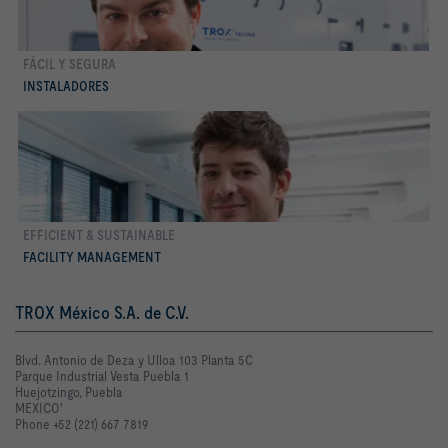
FÁCIL Y SEGURA
Conocer más
INSTALADORES
EFFICIENT & SUSTAINABLE
Conocer más
FACILITY MANAGEMENT
TROX México S.A. de C.V.
Blvd. Antonio de Deza y Ulloa 103 Planta 5C
Parque Industrial Vesta Puebla 1
Huejotzingo, Puebla
MEXICO'
Phone +52 (221) 667 7819