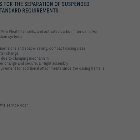
TS FOR THE SEPARATION OF SUSPENDED
 STANDARD REQUIREMENTS
Mini Pleat filter cells, and activated carbon filter cells. For
lation systems
 dimensions and space-saving, compact casing sizes
ilter change
ng due to clamping mechanism
er change and secure, air-tight assembly
quirement for additional attachments since the casing frame is
 the service door