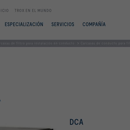
NICIO
TROX EN EL MUNDO
ESPECIALIZACIÓN
SERVICIOS
COMPAÑÍA
rcasas de filtro para instalación en conducto
Carcasas de conducto para fil
A
DCA