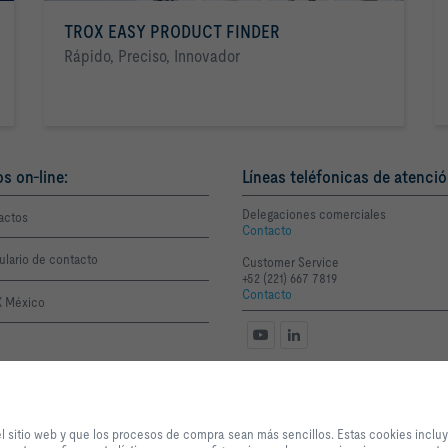
TROX EASY PRODUCT FINDER
Rápido, Preciso, Innovador
os on-line:
Líneas teléfonicas de atenció
Delegaciones comerciales
actos
Contacto
ulario de contacto
Customer Service
+52 (221) 667 7819
Contacto
 México
Al hacer clic en el botón, nos permite brindarle una excelente experiencia en
procesos de compra sean más sencillos. Estas cookies incluyen aquellas qu
el sitio web y que los procesos de compra sean más sencillos. Estas cookies incluy
funcionamiento del sitio y para el control de nuestros servicios y aplicacione