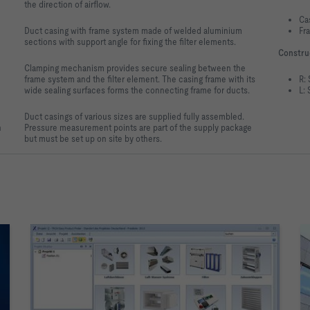
the direction of airflow.
Ca
Duct casing with frame system made of welded aluminium
Fr
sections with support angle for fixing the filter elements.
Constru
Clamping mechanism provides secure sealing between the
frame system and the filter element. The casing frame with its
R: 
wide sealing surfaces forms the connecting frame for ducts.
L: 
Duct casings of various sizes are supplied fully assembled.
h
Pressure measurement points are part of the supply package
but must be set up on site by others.