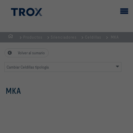
Productos
Silenciadores
Celdillas
MKA
PÁGINA
PRINCIPAL
Volver al sumario
Cambiar Celdillas tipología
MKA