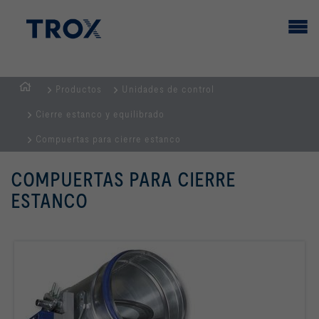
Productos
Unidades de control
PÁGINA
Cierre estanco y equilibrado
PRINCIPAL
Compuertas para cierre estanco
COMPUERTAS PARA CIERRE
ESTANCO