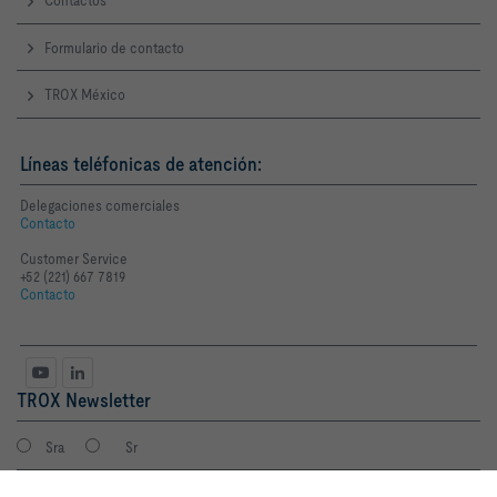
Contactos
Formulario de contacto
TROX México
Líneas teléfonicas de atención:
Delegaciones comerciales
Contacto
Customer Service
+52 (221) 667 7819
Contacto
TROX Newsletter
Sra
Sr