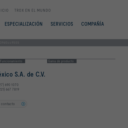
NICIO
TROX EN EL MUNDO
ESPECIALIZACIÓN
SERVICIOS
COMPAÑÍA
039d0cc9505
Funcionamiento
Gama de producto
ico S.A. de C.V.
227) 690 1070
221) 667 7819
e contacto