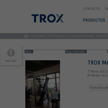
CONTACTO
I
PRODUCTOS
Compañía
Competencia y responsabilidad
6ba27
PÁGINA
PRINCIPAL
Zona
Responsabilidad
Help desk
TROX Méx
T. Planta: +52 (
M. Ventas: +52 (
Formulario d