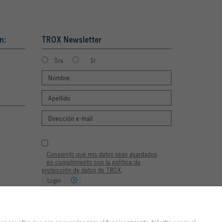
n:
TROX Newsletter
Sra
Sr
Consiento que mis datos sean guardados
en cumplimiento con la política de
protección de datos de TROX.
Login
 el sitio web y que los
e son necesarias para el
2026 © TROX México S.A. de C.V.