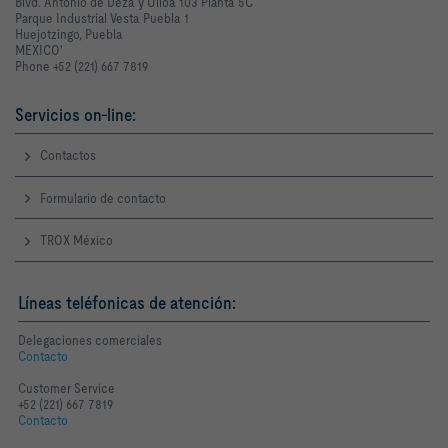
Blvd. Antonio de Deza y Ulloa 103 Planta 5C
Parque Industrial Vesta Puebla 1
Huejotzingo, Puebla
MEXICO'
Phone +52 (221) 667 7819
Servicios on-line:
Contactos
Formulario de contacto
TROX México
Líneas teléfonicas de atención:
Delegaciones comerciales
Contacto
Customer Service
+52 (221) 667 7819
Contacto