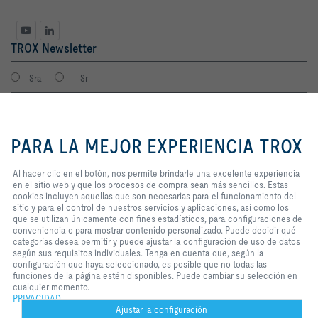
TROX Newsletter
Sra
Sr
Al hacer clic en el botón, nos
permite brindarle una excelente
PARA LA MEJOR EXPERIENCIA TROX
experiencia en el sitio web y que
los procesos de compra sean más
sencillos. Estas cookies incluyen
Al hacer clic en el botón, nos permite brindarle una excelente experiencia
aquellas que son necesarias para
en el sitio web y que los procesos de compra sean más sencillos. Estas
el funcionamiento del sitio y para
cookies incluyen aquellas que son necesarias para el funcionamiento del
el control de nuestros servicios y
sitio y para el control de nuestros servicios y aplicaciones, así como los
Consiento que mis datos sean guardados en cumplimiento con la
aplicaciones, así como los que se
que se utilizan únicamente con fines estadísticos, para configuraciones de
política de protección de datos de TROX.
utilizan únicamente con fines
conveniencia o para mostrar contenido personalizado. Puede decidir qué
Login
estadísticos, para configuraciones
categorías desea permitir y puede ajustar la configuración de uso de datos
de conveniencia o para mostrar
según sus requisitos individuales. Tenga en cuenta que, según la
contenido personalizado. Puede
configuración que haya seleccionado, es posible que no todas las
decidir qué categorías desea
funciones de la página estén disponibles. Puede cambiar su selección en
Inicio
Contactos
Imprint
Condiciones de contratación
Privacidad
permitir y puede ajustar la
cualquier momento.
configuración de uso de datos
PRIVACIDAD
Aviso legal
2026 © TROX México S.A. de C.V.
según sus requisitos individuales.
Ajustar la configuración