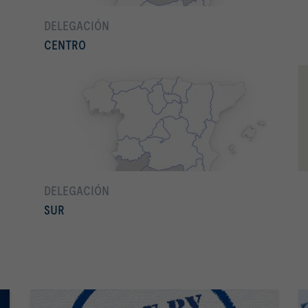
DELEGACIÓN
CENTRO
Conocer más
Madrid, Castilla León (salvo Burgos y Soria), Castilla La
Mancha y Cáceres
DELEGACIÓN
SUR
Conocer más
Andalucía, Badajoz e Islas Canarias