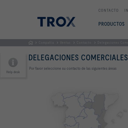
CONTACTO
I
PRODUCTOS
Compañía
Ventas
Contacto
Delegaciones Come
PÁGINA
DELEGACIONES COMERCIALES
PRINCIPAL
Por favor seleccione su contacto de las siguientes áreas
Help desk