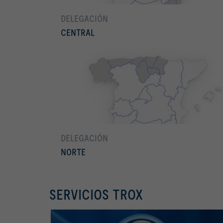
DELEGACIÓN
CENTRAL
Conocer más
Aragón, Comunidad Valenciana, Murcia y Soria
DELEGACIÓN
NORTE
Conocer más
SERVICIOS TROX
País Vasco, La Rioja, Navarra, Cantabria, Asturias, Galicia y
Burgos