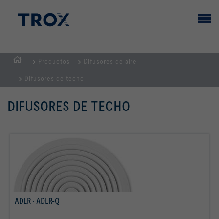
Productos
Difusores de aire
PÁGINA
Difusores de techo
PRINCIPAL
DIFUSORES DE TECHO
ADLR · ADLR-Q
Más info