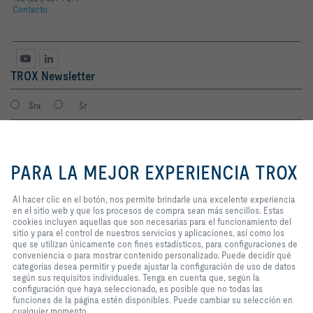
Contacto
TROX Newsletter
Sra
Sr
Al hacer clic en el botón, nos
permite brindarle una excelente
PARA LA MEJOR EXPERIENCIA TROX
experiencia en el sitio web y que
los procesos de compra sean más
sencillos. Estas cookies incluyen
Al hacer clic en el botón, nos permite brindarle una excelente experiencia
aquellas que son necesarias para
en el sitio web y que los procesos de compra sean más sencillos. Estas
el funcionamiento del sitio y para
cookies incluyen aquellas que son necesarias para el funcionamiento del
el control de nuestros servicios y
sitio y para el control de nuestros servicios y aplicaciones, así como los
Consiento que mis datos sean guardados en cumplimiento con la
aplicaciones, así como los que se
que se utilizan únicamente con fines estadísticos, para configuraciones de
política de protección de datos de TROX.
utilizan únicamente con fines
conveniencia o para mostrar contenido personalizado. Puede decidir qué
Login
estadísticos, para configuraciones
categorías desea permitir y puede ajustar la configuración de uso de datos
de conveniencia o para mostrar
según sus requisitos individuales. Tenga en cuenta que, según la
contenido personalizado. Puede
configuración que haya seleccionado, es posible que no todas las
decidir qué categorías desea
funciones de la página estén disponibles. Puede cambiar su selección en
Inicio
Contactos
Imprint
Condiciones de contratación
Privacidad
permitir y puede ajustar la
cualquier momento.