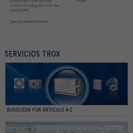
voltage
Relay output with volt-free
contact for integration into the
central BMS.
Special characteristics
SERVICIOS TROX
BUSQUEDA POR ARTICULO A-Z