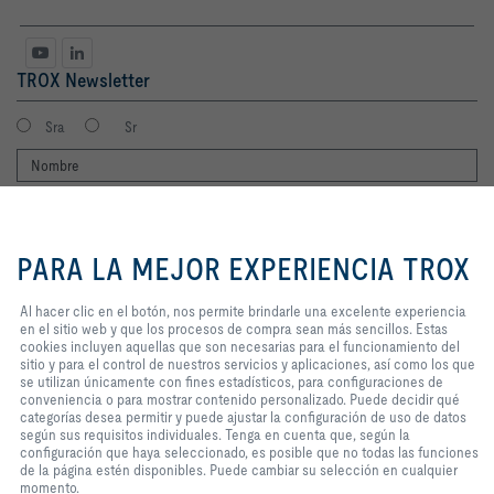
TROX Newsletter
Sra
Sr
Al hacer clic en el botón, nos
permite brindarle una excelente
PARA LA MEJOR EXPERIENCIA TROX
experiencia en el sitio web y que
los procesos de compra sean más
sencillos. Estas cookies incluyen
Al hacer clic en el botón, nos permite brindarle una excelente experiencia
aquellas que son necesarias para
en el sitio web y que los procesos de compra sean más sencillos. Estas
Consiento que mis datos sean guardados en cumplimiento con la
el funcionamiento del sitio y para
cookies incluyen aquellas que son necesarias para el funcionamiento del
política de protección de datos de TROX.
el control de nuestros servicios y
sitio y para el control de nuestros servicios y aplicaciones, así como los que
Login
aplicaciones, así como los que se
se utilizan únicamente con fines estadísticos, para configuraciones de
utilizan únicamente con fines
conveniencia o para mostrar contenido personalizado. Puede decidir qué
estadísticos, para configuraciones
categorías desea permitir y puede ajustar la configuración de uso de datos
de conveniencia o para mostrar
según sus requisitos individuales. Tenga en cuenta que, según la
Inicio
Contactos
Imprint
Condiciones de contratación
Privacidad
contenido personalizado. Puede
configuración que haya seleccionado, es posible que no todas las funciones
decidir qué categorías desea
de la página estén disponibles. Puede cambiar su selección en cualquier
Aviso legal
2026 © TROX México S.A. de C.V.
permitir y puede ajustar la
momento.