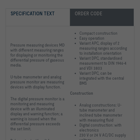
SPECIFICATION TEXT
ORDER CODE
Compact construction
Easy operation
Variant APC, display of 2
Pressure measuring devices MD
measuring ranges according
with different measuring ranges
to installation orientation
for displaying or monitoring the
Variant DPC, standardised
differential pressure of gaseous
measurement to DIN 1946-4
media.
and VDI 3803
Variant DPC, can be
U-tube manometer and analog
integrated with the central
pressure monitor are measuring
BMS
devices with display function.
Construction
The digital pressure monitor is a
monitoring and measuring
Analog constructions: U-
device with an illuminated
tube manometer and
display and warning function; a
inclined tube manometer
warning is issued when the
with measuring fluid
differential pressure exceeds
Digital construction: with
the set limit.
electronics
230 V or 24 V AC/DC supply