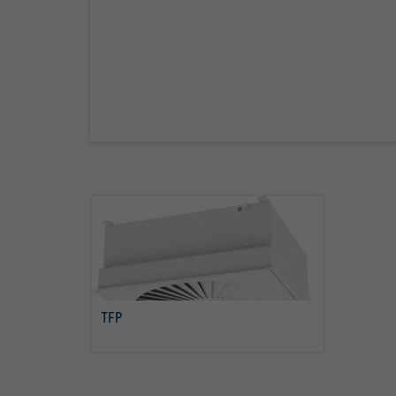
TFP
Más info