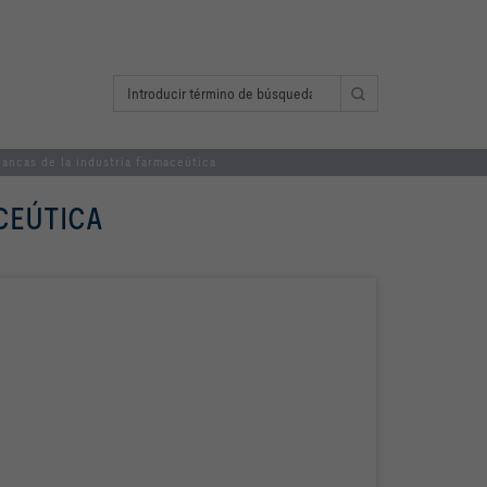
blancas de la industria farmaceútica
CEÚTICA