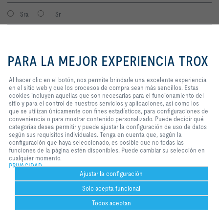
Sra
Sr
Al hacer clic en el botón, nos
permite brindarle una excelente
PARA LA MEJOR EXPERIENCIA TROX
experiencia en el sitio web y que
los procesos de compra sean más
sencillos. Estas cookies incluyen
Al hacer clic en el botón, nos permite brindarle una excelente experiencia
aquellas que son necesarias para
en el sitio web y que los procesos de compra sean más sencillos. Estas
el funcionamiento del sitio y para
cookies incluyen aquellas que son necesarias para el funcionamiento del
el control de nuestros servicios y
sitio y para el control de nuestros servicios y aplicaciones, así como los
Consiento que mis datos sean guardados en cumplimiento con la
aplicaciones, así como los que se
que se utilizan únicamente con fines estadísticos, para configuraciones de
política de protección de datos de TROX.
utilizan únicamente con fines
conveniencia o para mostrar contenido personalizado. Puede decidir qué
Login
estadísticos, para configuraciones
categorías desea permitir y puede ajustar la configuración de uso de datos
de conveniencia o para mostrar
según sus requisitos individuales. Tenga en cuenta que, según la
contenido personalizado. Puede
configuración que haya seleccionado, es posible que no todas las
decidir qué categorías desea
funciones de la página estén disponibles. Puede cambiar su selección en
Inicio
Contactos
Imprint
Condiciones de contratación
Privacidad
permitir y puede ajustar la
cualquier momento.
configuración de uso de datos
PRIVACIDAD
Aviso legal
2026 © TROX México S.A. de C.V.
según sus requisitos individuales.
Ajustar la configuración
Tenga en cuenta que, según la
Solo acepta funcional
configuración que haya
seleccionado, es posible que no
Todos aceptan
todas las funciones de la página
estén disponibles. Puede cambiar
Help desk
Imprimir
Configuración de galletas
Bookmark
Compartir
Contactar
PDF
https://ww
ht