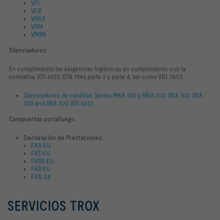
VFL
VFR
VMLK
VRM
VMRK
Silenciadores:
En cumplimiento las exigencias higiénicas en cumplimiento con la
normativa VDI 6022, DIN 1946 parte 2 y parte 4, así como VDI 3803.
Silenciadores de celdillas: Series MKA 100 y MKA 200, XKA 100, XKA
200 and XKA 300 VDI 6022
Compuertas cortafuego:
Declaración de Prestaciones:
FKA-EU
FKS-EU
FKRS-EU
FKR-EU
FKA 3.8
SERVICIOS TROX