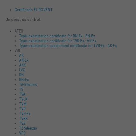
Certificado EUROVENT
Unidades de control:
ATEX
Type-examination certificate for RN-Ex · EN-Ex
Type-examination certificate for TVR-Ex · AK-Ex
Type-examination supplement certificate for TVR-Ex · AK-Ex
VDI
AK
AK-Ex
AKK
LVC
RN
RN-Ex
TA-Silenzio
TS
TVA
TVLK
TVM
TVR
TVR-Ex
TVRK
TVZ
TZ-Silenzio
VFC