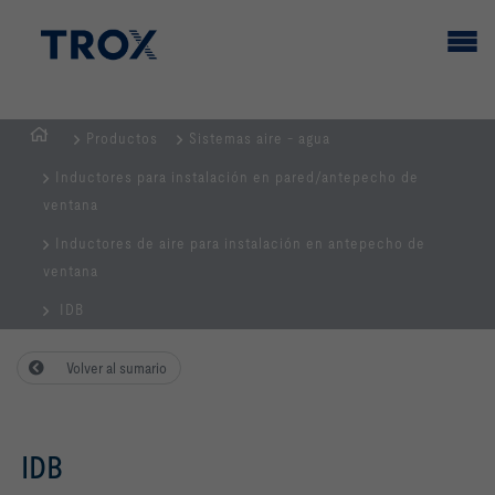
Productos
Sistemas aire - agua
PÁGINA
Inductores para instalación en pared/antepecho de
PRINCIPAL
ventana
Inductores de aire para instalación en antepecho de
ventana
IDB
Volver al sumario
IDB