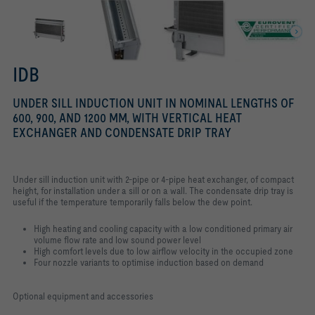
IDB
UNDER SILL INDUCTION UNIT IN NOMINAL LENGTHS OF
600, 900, AND 1200 MM, WITH VERTICAL HEAT
EXCHANGER AND CONDENSATE DRIP TRAY
Under sill induction unit with 2-pipe or 4-pipe heat exchanger, of compact
height, for installation under a sill or on a wall. The condensate drip tray is
useful if the temperature temporarily falls below the dew point.
High heating and cooling capacity with a low conditioned primary air
volume flow rate and low sound power level
High comfort levels due to low airflow velocity in the occupied zone
Four nozzle variants to optimise induction based on demand
Optional equipment and accessories