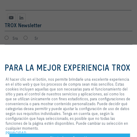
TROX Newsletter
Sra
Sr
Al hacer clic en el botón, nos
permite brindarle una excelente
PARA LA MEJOR EXPERIENCIA TROX
experiencia en el sitio web y que
los procesos de compra sean más
sencillos. Estas cookies incluyen
Al hacer clic en el botón, nos permite brindarle una excelente experiencia
aquellas que son necesarias para
en el sitio web y que los procesos de compra sean más sencillos. Estas
el funcionamiento del sitio y para
cookies incluyen aquellas que son necesarias para el funcionamiento del
el control de nuestros servicios y
sitio y para el control de nuestros servicios y aplicaciones, así como los
Consiento que mis datos sean guardados en cumplimiento con la
aplicaciones, así como los que se
que se utilizan únicamente con fines estadísticos, para configuraciones de
política de protección de datos de TROX.
utilizan únicamente con fines
conveniencia o para mostrar contenido personalizado. Puede decidir qué
Login
estadísticos, para configuraciones
categorías desea permitir y puede ajustar la configuración de uso de datos
de conveniencia o para mostrar
según sus requisitos individuales. Tenga en cuenta que, según la
contenido personalizado. Puede
configuración que haya seleccionado, es posible que no todas las
decidir qué categorías desea
funciones de la página estén disponibles. Puede cambiar su selección en
Inicio
Contactos
Imprint
Condiciones de contratación
Privacidad
permitir y puede ajustar la
cualquier momento.
configuración de uso de datos
PRIVACIDAD
Aviso legal
2026 © TROX México S.A. de C.V.