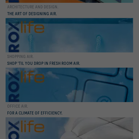
ARCHITECTURE AND DESIGN.
Conocer más
THE ART OF DESIGNING AIR.
SHOPPING AIR.
Conocer más
SHOP 'TIL YOU DROP IN FRESH ROOM AIR.
OFFICE AIR.
Conocer más
FOR A CLIMATE OF EFFICIENCY.