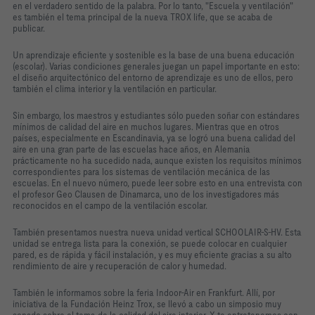
en el verdadero sentido de la palabra. Por lo tanto, "Escuela y ventilación"
es también el tema principal de la nueva TROX life, que se acaba de
publicar.
Un aprendizaje eficiente y sostenible es la base de una buena educación
(escolar). Varias condiciones generales juegan un papel importante en esto:
el diseño arquitectónico del entorno de aprendizaje es uno de ellos, pero
también el clima interior y la ventilación en particular.
Sin embargo, los maestros y estudiantes sólo pueden soñar con estándares
mínimos de calidad del aire en muchos lugares. Mientras que en otros
países, especialmente en Escandinavia, ya se logró una buena calidad del
aire en una gran parte de las escuelas hace años, en Alemania
prácticamente no ha sucedido nada, aunque existen los requisitos mínimos
correspondientes para los sistemas de ventilación mecánica de las
escuelas. En el nuevo número, puede leer sobre esto en una entrevista con
el profesor Geo Clausen de Dinamarca, uno de los investigadores más
reconocidos en el campo de la ventilación escolar.
También presentamos nuestra nueva unidad vertical SCHOOLAIR-S-HV. Esta
unidad se entrega lista para la conexión, se puede colocar en cualquier
pared, es de rápida y fácil instalación, y es muy eficiente gracias a su alto
rendimiento de aire y recuperación de calor y humedad.
También le informamos sobre la feria Indoor-Air en Frankfurt. Allí, por
iniciativa de la Fundación Heinz Trox, se llevó a cabo un simposio muy