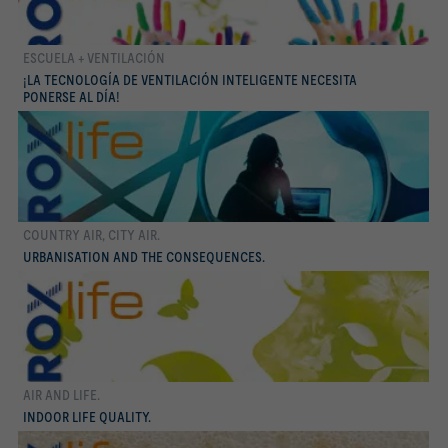
ESCUELA + VENTILACIÓN
¡LA TECNOLOGÍA DE VENTILACIÓN INTELIGENTE NECESITA
Conocer más
PONERSE AL DÍA!
COUNTRY AIR, CITY AIR.
Conocer más
URBANISATION AND THE CONSEQUENCES.
AIR AND LIFE.
Conocer más
INDOOR LIFE QUALITY.