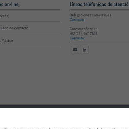
os on-line:
Líneas teléfonicas de atenció
Delegaciones comerciales
actos
Contacto
ulario de contacto
Customer Service
+52 (221) 667 7819
Contacto
 México
ón
Privacidad
Aviso legal
Al hacer clic en el botón, nos permite brindarle una excelente experiencia en
procesos de compra sean más sencillos. Estas cookies incluyen aquellas qu