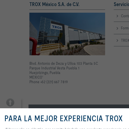
TROX México S.A. de C.V.
Servici
Cont
Form
TROX
Blvd. Antonio de Deza y Ulloa 103 Planta 5C
Parque Industrial Vesta Puebla 1
Huejotzingo, Puebla
MEXICO'
Phone +52 (221) 667 7819
TOP
Inicio
Contactos
Imprint
Condiciones de contrataci
PARA LA MEJOR EXPERIENCIA TROX