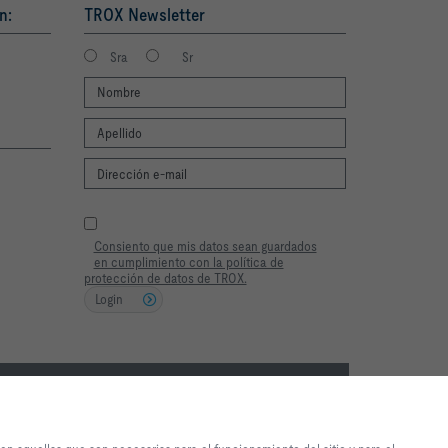
n:
TROX Newsletter
Sra
Sr
Consiento que mis datos sean guardados
en cumplimiento con la política de
protección de datos de TROX.
Login
2026 © TROX México S.A. de C.V.
 el sitio web y que los
e son necesarias para el