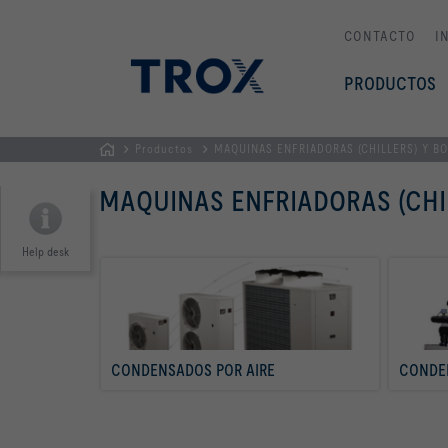
CONTACTO
I
PRODUCTOS
Productos
MAQUINAS ENFRIADORAS (CHILLERS) Y B
PÁGINA
MAQUINAS ENFRIADORAS (CHI
PRINCIPAL
Help desk
CONDENSADOS POR AIRE
CONDE