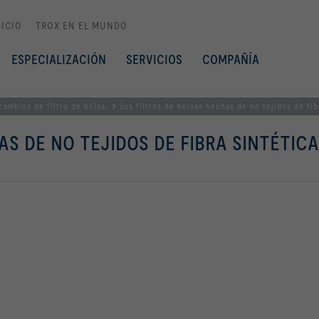
NICIO
TROX EN EL MUNDO
ESPECIALIZACIÓN
SERVICIOS
COMPAÑÍA
cambios de filtro de bolsa
Los filtros de bolsas hechas de no tejidos de fib
AS DE NO TEJIDOS DE FIBRA SINTÉTICA