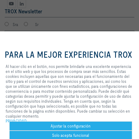
TROX Newsletter
Sra
Sr
Al hacer clic en el botón, nos
permite brindarle una excelente
PARA LA MEJOR EXPERIENCIA TROX
experiencia en el sitio web y que
los procesos de compra sean más
sencillos. Estas cookies incluyen
Al hacer clic en el botón, nos permite brindarle una excelente experiencia
aquellas que son necesarias para
en el sitio web y que los procesos de compra sean más sencillos. Estas
el funcionamiento del sitio y para
cookies incluyen aquellas que son necesarias para el funcionamiento del
el control de nuestros servicios y
sitio y para el control de nuestros servicios y aplicaciones, así como los
Consiento que mis datos sean guardados en cumplimiento con la
aplicaciones, así como los que se
que se utilizan únicamente con fines estadísticos, para configuraciones de
política de protección de datos de TROX.
utilizan únicamente con fines
conveniencia o para mostrar contenido personalizado. Puede decidir qué
Login
estadísticos, para configuraciones
categorías desea permitir y puede ajustar la configuración de uso de datos
de conveniencia o para mostrar
según sus requisitos individuales. Tenga en cuenta que, según la
contenido personalizado. Puede
configuración que haya seleccionado, es posible que no todas las
decidir qué categorías desea
funciones de la página estén disponibles. Puede cambiar su selección en
Inicio
Contactos
Imprint
Condiciones de contratación
Privacidad
permitir y puede ajustar la
cualquier momento.
configuración de uso de datos
PRIVACIDAD
Aviso legal
2026 © TROX México S.A. de C.V.
según sus requisitos individuales.
Ajustar la configuración
Tenga en cuenta que, según la
Solo acepta funcional
configuración que haya