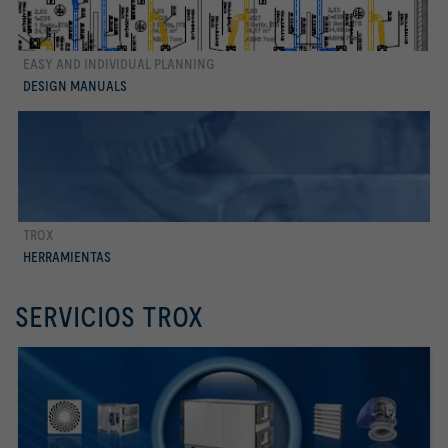
EASY AND INDIVIDUAL PLANNING
Conocer más
DESIGN MANUALS
TROX
Conocer más
HERRAMIENTAS
SERVICIOS TROX