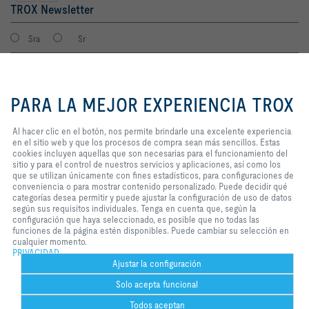
TROX Newsletter
Sra
Sr
Al hacer clic en el botón, nos
permite brindarle una excelente
PARA LA MEJOR EXPERIENCIA TROX
experiencia en el sitio web y que
los procesos de compra sean más
sencillos. Estas cookies incluyen
Al hacer clic en el botón, nos permite brindarle una excelente experiencia
aquellas que son necesarias para
en el sitio web y que los procesos de compra sean más sencillos. Estas
el funcionamiento del sitio y para
cookies incluyen aquellas que son necesarias para el funcionamiento del
el control de nuestros servicios y
sitio y para el control de nuestros servicios y aplicaciones, así como los
Consiento que mis datos sean guardados en cumplimiento con la
aplicaciones, así como los que se
que se utilizan únicamente con fines estadísticos, para configuraciones de
política de protección de datos de TROX.
utilizan únicamente con fines
conveniencia o para mostrar contenido personalizado. Puede decidir qué
Login
estadísticos, para configuraciones
categorías desea permitir y puede ajustar la configuración de uso de datos
de conveniencia o para mostrar
según sus requisitos individuales. Tenga en cuenta que, según la
contenido personalizado. Puede
configuración que haya seleccionado, es posible que no todas las
decidir qué categorías desea
funciones de la página estén disponibles. Puede cambiar su selección en
Inicio
Contactos
Imprint
Condiciones de contratación
Privacidad
permitir y puede ajustar la
cualquier momento.
configuración de uso de datos
PRIVACIDAD
Aviso legal
2026 © TROX México S.A. de C.V.
según sus requisitos individuales.
Ajustar la configuración
Tenga en cuenta que, según la
Solo acepta funcional
configuración que haya
seleccionado, es posible que no
Todos aceptan
todas las funciones de la página