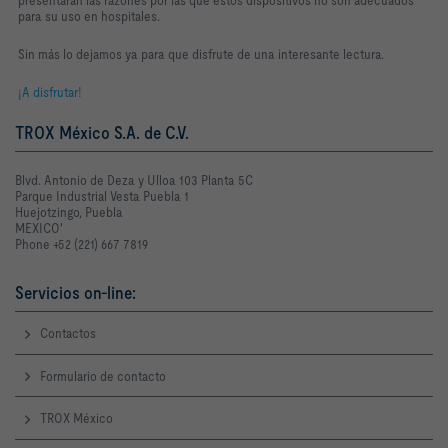
presentarán las razones por las que estos dispositivos no son adecuados
para su uso en hospitales.
Sin más lo dejamos ya para que disfrute de una interesante lectura.
¡A disfrutar!
TROX México S.A. de C.V.
Blvd. Antonio de Deza y Ulloa 103 Planta 5C
Parque Industrial Vesta Puebla 1
Huejotzingo, Puebla
MEXICO'
Phone +52 (221) 667 7819
Servicios on-line:
Contactos
Formulario de contacto
TROX México