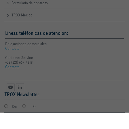
Formulario de contacto
TROX México
Líneas teléfonicas de atención:
Delegaciones comerciales
Contacto
Customer Service
+52 (221) 667 7819
Contacto
TROX Newsletter
Sra
Sr
Al hacer clic en el botón, nos