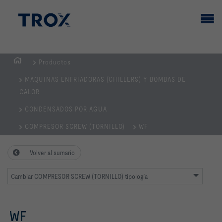
Productos
PÁGINA
MAQUINAS ENFRIADORAS (CHILLERS) Y BOMBAS DE
PRINCIPAL
CALOR
CONDENSADOS POR AGUA
COMPRESOR SCREW (TORNILLO)
WF
Volver al sumario
Cambiar COMPRESOR SCREW (TORNILLO) tipología
WF