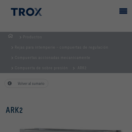
Productos
PÁGINA
Rejas para intemperie - compuertas de regulación
PRINCIPAL
Compuertas accionadas mecanicamente
Compuerta de sobre presión
ARK2
Volver al sumario
ARK2