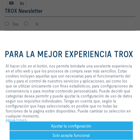
TROX Newsletter
Sra
Sr
Al hacer clic en el botón, nos
permite brindarle una excelente
PARA LA MEJOR EXPERIENCIA TROX
experiencia en el sitio web y que
los procesos de compra sean más
sencillos. Estas cookies incluyen
Al hacer clic en el botón, nos permite brindarle una excelente experiencia
aquellas que son necesarias para
en el sitio web y que los procesos de compra sean más sencillos. Estas
el funcionamiento del sitio y para
cookies incluyen aquellas que son necesarias para el funcionamiento del
el control de nuestros servicios y
sitio y para el control de nuestros servicios y aplicaciones, así como los
Consiento que mis datos sean guardados en cumplimiento con la
aplicaciones, así como los que se
que se utilizan únicamente con fines estadísticos, para configuraciones de
política de protección de datos de TROX.
utilizan únicamente con fines
conveniencia o para mostrar contenido personalizado. Puede decidir qué
Login
estadísticos, para configuraciones
categorías desea permitir y puede ajustar la configuración de uso de datos
de conveniencia o para mostrar
según sus requisitos individuales. Tenga en cuenta que, según la
contenido personalizado. Puede
configuración que haya seleccionado, es posible que no todas las
decidir qué categorías desea
funciones de la página estén disponibles. Puede cambiar su selección en
Inicio
Contactos
Imprint
Condiciones de contratación
Privacidad
permitir y puede ajustar la
cualquier momento.
configuración de uso de datos
PRIVACIDAD
Aviso legal
2026 © TROX México S.A. de C.V.
según sus requisitos individuales.
Ajustar la configuración
Tenga en cuenta que, según la
Solo acepta funcional
configuración que haya