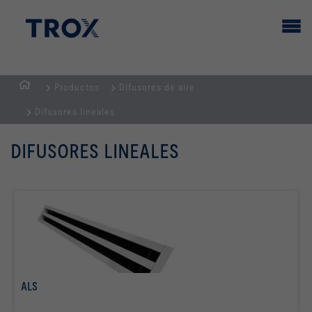
Productos
Difusores de aire
PÁGINA
Difusores lineales
PRINCIPAL
DIFUSORES LINEALES
ALS
Más info