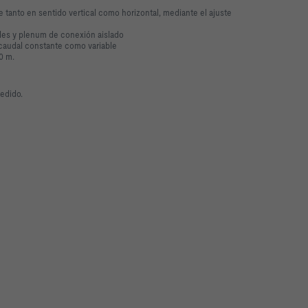
e tanto en sentido vertical como horizontal, mediante el ajuste
les y plenum de conexión aislado
 caudal constante como variable
.0 m.
pedido.