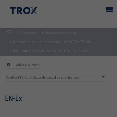
Productos
Unidades de control
PÁGINA
Control de caudal constante - CONSTANTFLOW
PRINCIPAL
KVS-Controlador de caudal de aire
EN-Ex
Volver al sumario
Cambiar KVS-Controlador de caudal de aire tipología
EN-Ex