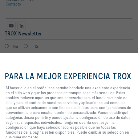
Contacto
TROX Newsletter
Sra
Sr
Al hacer clic en el botón, nos
permite brindarle una excelente
PARA LA MEJOR EXPERIENCIA TROX
experiencia en el sitio web y que
los procesos de compra sean más
sencillos. Estas cookies incluyen
Al hacer clic en el botón, nos permite brindarle una excelente experiencia
aquellas que son necesarias para
en el sitio web y que los procesos de compra sean más sencillos. Estas
el funcionamiento del sitio y para
cookies incluyen aquellas que son necesarias para el funcionamiento del
el control de nuestros servicios y
sitio y para el control de nuestros servicios y aplicaciones, así como los
Consiento que mis datos sean guardados en cumplimiento con la
aplicaciones, así como los que se
que se utilizan únicamente con fines estadísticos, para configuraciones de
política de protección de datos de TROX.
utilizan únicamente con fines
conveniencia o para mostrar contenido personalizado. Puede decidir qué
Login
estadísticos, para configuraciones
categorías desea permitir y puede ajustar la configuración de uso de datos
de conveniencia o para mostrar
según sus requisitos individuales. Tenga en cuenta que, según la
contenido personalizado. Puede
configuración que haya seleccionado, es posible que no todas las
decidir qué categorías desea
funciones de la página estén disponibles. Puede cambiar su selección en
Inicio
Contactos
Imprint
Condiciones de contratación
Privacidad
permitir y puede ajustar la
cualquier momento.