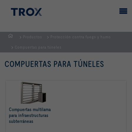
Productos
Protección contra fuego y humo
PÁGINA
Compuertas para túneles
PRINCIPAL
COMPUERTAS PARA TÚNELES
Compuertas multilama
para infraestructuras
subterráneas
Más info