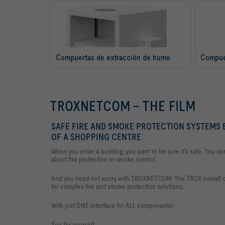
Compuertas de extracción de humo
Compuer
TROXNETCOM – THE FILM
SAFE FIRE AND SMOKE PROTECTION SYSTEMS 
OF A SHOPPING CENTRE
When you enter a building, you want to be sure it's safe. You do
about fire protection or smoke control.
And you need not worry with TROXNETCOM: The TROX overall c
for complex fire and smoke protection solutions.
With just ONE interface for ALL components!
See for yourself.