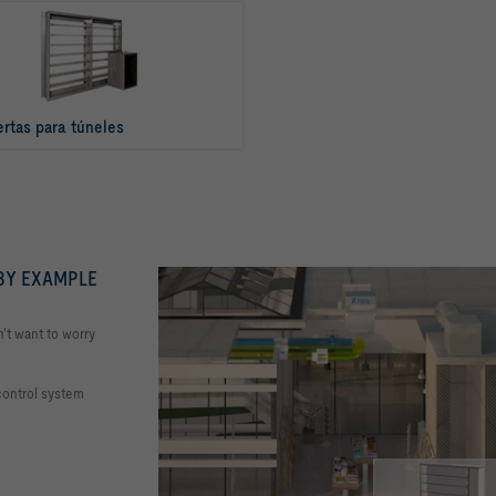
tas para túneles
BY EXAMPLE
n't want to worry
ontrol system