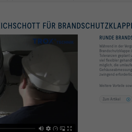
WEICHSCHOTT FÜR BRANDSCHUTZKLAPP
RUNDE BRAND
Während in der Verg
Brandschutzklappe i
Toleranzen geplant 
viel flexibler geha
möglich, die umlauf
Gehäuseabmessung. 
zwingend erforderlic
Weitere Vorteile sow
Zum Artikel