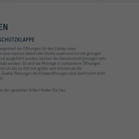
EN
SCHUTZKLAPPE
angenheit die Öffnungen für den Einbau einer
n eine massive Wand oder Decke exakt und nur mit geringen
und ausgeführt wurden, können die Weichschott-Lösungen sehr
ndhabt werden. So wird die Montage in vorhandene Öffnungen
end um bis zu 400 mm größer sein können als die
Exakte Planungen der Einbauöffnungen sind damit nicht mehr
h.
ie den gesamten Artikel finden Sie hier.