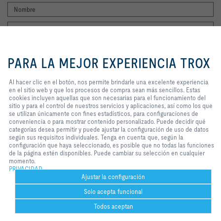
Al hacer clic en el botón, nos
permite brindarle una excelente
PARA LA MEJOR EXPERIENCIA TROX
experiencia en el sitio web y que
los procesos de compra sean más
sencillos. Estas cookies incluyen
Al hacer clic en el botón, nos permite brindarle una excelente experiencia
Consiento que mis datos sean guardados en cumplimiento con la
aquellas que son necesarias para
en el sitio web y que los procesos de compra sean más sencillos. Estas
política de protección de datos de TROX.
el funcionamiento del sitio y para
cookies incluyen aquellas que son necesarias para el funcionamiento del
Login
el control de nuestros servicios y
sitio y para el control de nuestros servicios y aplicaciones, así como los que
aplicaciones, así como los que se
se utilizan únicamente con fines estadísticos, para configuraciones de
utilizan únicamente con fines
conveniencia o para mostrar contenido personalizado. Puede decidir qué
estadísticos, para configuraciones
categorías desea permitir y puede ajustar la configuración de uso de datos
Inicio
Contactos
Imprint
Condiciones de contratación
Privacidad
de conveniencia o para mostrar
según sus requisitos individuales. Tenga en cuenta que, según la
contenido personalizado. Puede
configuración que haya seleccionado, es posible que no todas las funciones
Aviso legal
2026 © TROX México S.A. de C.V.
decidir qué categorías desea
de la página estén disponibles. Puede cambiar su selección en cualquier
permitir y puede ajustar la
momento.
configuración de uso de datos
PRIVACIDAD
según sus requisitos individuales.
Ajustar la configuración
Tenga en cuenta que, según la
Solo acepta funcional
configuración que haya
seleccionado, es posible que no
Todos aceptan
todas las funciones de la página
estén disponibles. Puede cambiar
Help desk
Imprimir
Configuración de galletas
Bookmark
Compartir
Contactar
PDF