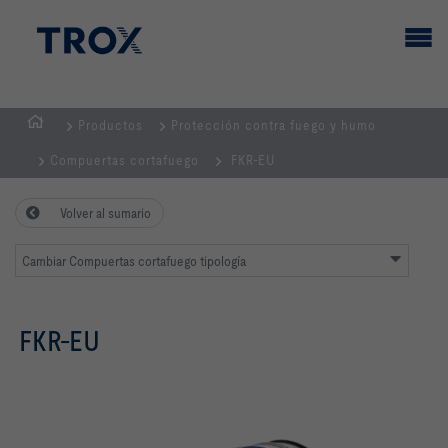
Productos
Protección contra fuego y humo
PÁGINA
Compuertas cortafuego
FKR-EU
PRINCIPAL
Volver al sumario
Cambiar Compuertas cortafuego tipología
FKR-EU