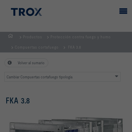
Productos
Protección contra fuego y humo
PÁGINA
Compuertas cortafuego
FKA 3.8
PRINCIPAL
Volver al sumario
Cambiar Compuertas cortafuego tipología
FKA 3.8