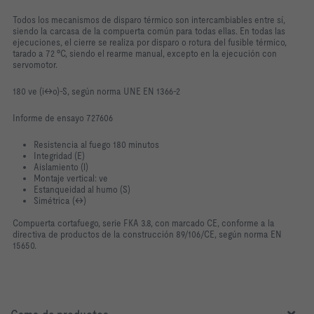
Todos los mecanismos de disparo térmico son intercambiables entre sí,
siendo la carcasa de la compuerta común para todas ellas. En todas las
ejecuciones, el cierre se realiza por disparo o rotura del fusible térmico,
tarado a 72 ºC, siendo el rearme manual, excepto en la ejecución con
servomotor.
180 ve (i↔o)-S, según norma UNE EN 1366-2
Informe de ensayo 727606
Resistencia al fuego 180 minutos
Integridad (E)
Aislamiento (l)
Montaje vertical: ve
Estanqueidad al humo (S)
Simétrica (↔)
Compuerta cortafuego, serie FKA 3.8, con marcado CE, conforme a la
directiva de productos de la construcción 89/106/CE, según norma EN
15650.