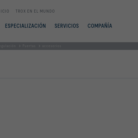
NICIO
TROX EN EL MUNDO
ESPECIALIZACIÓN
SERVICIOS
COMPAÑÍA
egulación
Puertas
accesorios