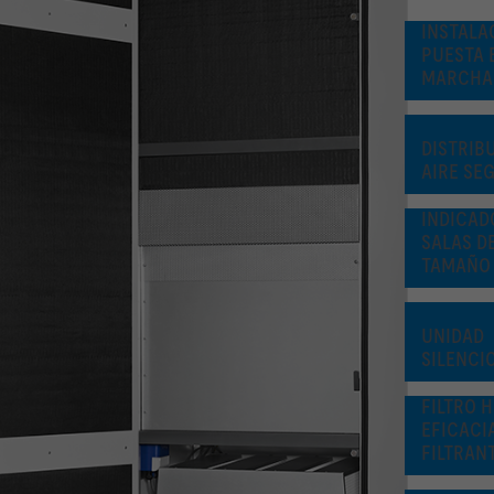
INSTALA
PUESTA 
MARCHA
DISTRIB
AIRE SE
INDICAD
SALAS D
TAMAÑO
UNIDAD
SILENCI
FILTRO 
EFICACI
FILTRANT