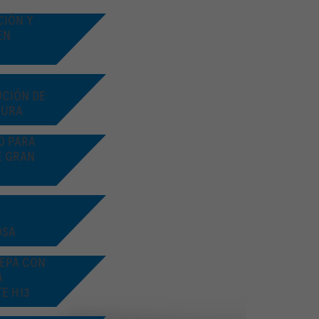
CIÓN Y
EN
UCIÓN DE
GURA
O PARA
E GRAN
OSA
HEPA CON
A
E H13