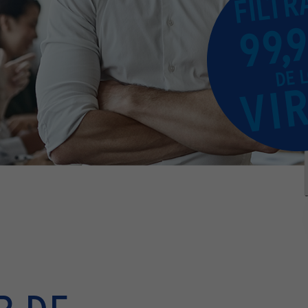
FILTR
99,
DE
VI