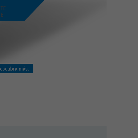
TE
TE
escubra más.