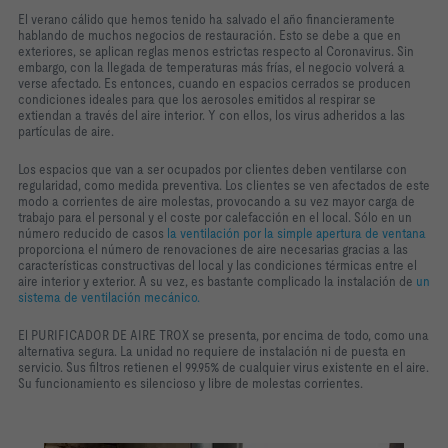
El verano cálido que hemos tenido ha salvado el año financieramente
hablando de muchos negocios de restauración. Esto se debe a que en
exteriores, se aplican reglas menos estrictas respecto al Coronavirus. Sin
embargo, con la llegada de temperaturas más frías, el negocio volverá a
verse afectado. Es entonces, cuando en espacios cerrados se producen
condiciones ideales para que los aerosoles emitidos al respirar se
extiendan a través del aire interior. Y con ellos, los virus adheridos a las
partículas de aire.
Los espacios que van a ser ocupados por clientes deben ventilarse con
regularidad, como medida preventiva. Los clientes se ven afectados de este
modo a corrientes de aire molestas, provocando a su vez mayor carga de
trabajo para el personal y el coste por calefacción en el local. Sólo en un
número reducido de casos
la ventilación por la simple apertura de ventana
proporciona el número de renovaciones de aire necesarias gracias a las
características constructivas del local y las condiciones térmicas entre el
aire interior y exterior. A su vez, es bastante complicado la instalación de
un
sistema de ventilación mecánico.
El PURIFICADOR DE AIRE TROX se presenta, por encima de todo, como una
alternativa segura. La unidad no requiere de instalación ni de puesta en
servicio. Sus filtros retienen el 99.95% de cualquier virus existente en el aire.
Su funcionamiento es silencioso y libre de molestas corrientes.