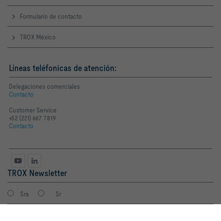
Formulario de contacto
TROX México
Líneas teléfonicas de atención:
Delegaciones comerciales
Contacto
Customer Service
+52 (221) 667 7819
Contacto
TROX Newsletter
Sra
Sr