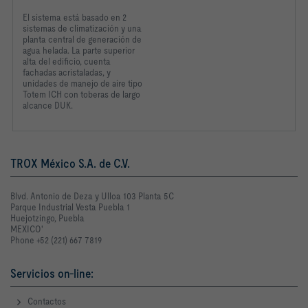
El sistema está basado
en 2
sistemas de climatización
y una
planta central de
generación de
agua helada.
La parte superior
alta
del edificio, cuenta
fachadas
acristaladas, y
unidades
de manejo de aire tipo
Totem ICH con toberas
de largo
alcance DUK.
TROX México S.A. de C.V.
Blvd. Antonio de Deza y Ulloa 103 Planta 5C
Parque Industrial Vesta Puebla 1
Huejotzingo, Puebla
MEXICO'
Phone +52 (221) 667 7819
Servicios on-line:
Contactos