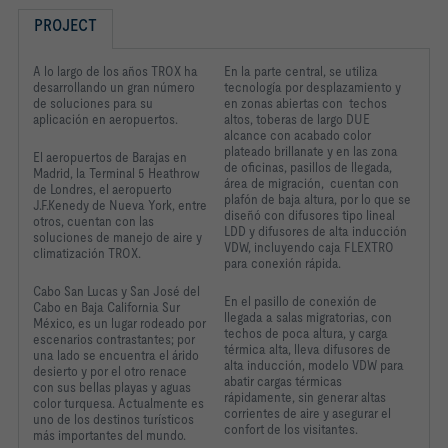
PROJECT
A lo largo de los años TROX ha
En la parte central, se utiliza
desarrollando un gran número
tecnología por desplazamiento y
de soluciones para su
en zonas abiertas con techos
aplicación en aeropuertos.
altos, toberas de largo DUE
alcance con acabado color
plateado brillanate y en las zona
El aeropuertos de Barajas en
de oficinas, pasillos de llegada,
Madrid, la Terminal 5 Heathrow
área de migración, cuentan con
de Londres, el aeropuerto
plafón de baja altura, por lo que se
J.F.Kenedy de Nueva York, entre
diseñó con difusores tipo lineal
otros, cuentan con las
LDD y difusores de alta inducción
soluciones de manejo de aire y
VDW, incluyendo caja FLEXTRO
climatización TROX.
para conexión rápida.
Cabo San Lucas y San José del
En el pasillo de conexión de
Cabo en Baja California Sur
llegada a salas migratorias, con
México, es un lugar rodeado por
techos de poca altura, y carga
escenarios contrastantes; por
térmica alta, lleva difusores de
una lado se encuentra el árido
alta inducción, modelo VDW para
desierto y por el otro renace
abatir cargas térmicas
con sus bellas playas y aguas
rápidamente, sin generar altas
color turquesa. Actualmente es
corrientes de aire y asegurar el
uno de los destinos turísticos
confort de los visitantes.
más importantes del mundo.