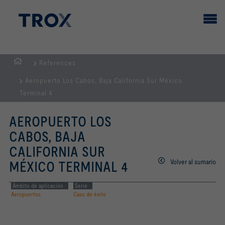
References
PÁGINA
Aeropuerto Los Cabos, Baja California Sur México
PRINCIPAL
Terminal 4
AEROPUERTO LOS
CABOS, BAJA
CALIFORNIA SUR
Volver al sumario
MÉXICO TERMINAL 4
Ámbito de aplicación
Serie
Aeropuertos
Caso de éxito