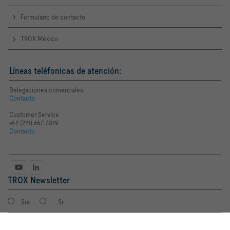
Formulario de contacto
TROX México
Líneas teléfonicas de atención:
Delegaciones comerciales
Contacto
Customer Service
+52 (221) 667 7819
Contacto
TROX Newsletter
Sra
Sr