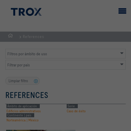
References
PÁGINA
PRINCIPAL
FIltros por ámbito de uso
Filtrar por país
Limpiar filtro
REFERENCES
Ámbito de aplicación
Serie
Edificios administrativos
Caso de éxito
Continente | país
Norteamérica | México