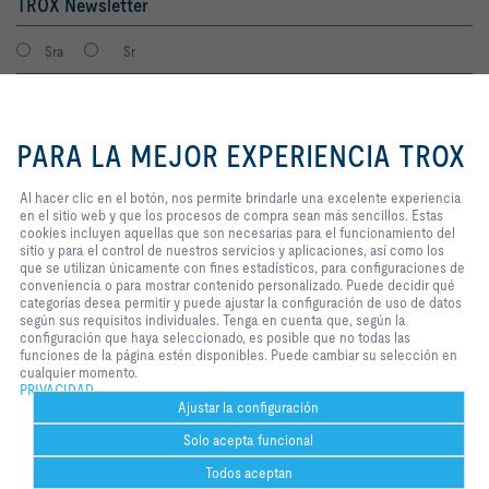
TROX Newsletter
Sra
Sr
Al hacer clic en el botón, nos
permite brindarle una excelente
PARA LA MEJOR EXPERIENCIA TROX
experiencia en el sitio web y que
los procesos de compra sean más
sencillos. Estas cookies incluyen
Al hacer clic en el botón, nos permite brindarle una excelente experiencia
aquellas que son necesarias para
en el sitio web y que los procesos de compra sean más sencillos. Estas
el funcionamiento del sitio y para
cookies incluyen aquellas que son necesarias para el funcionamiento del
el control de nuestros servicios y
sitio y para el control de nuestros servicios y aplicaciones, así como los
Consiento que mis datos sean guardados en cumplimiento con la
aplicaciones, así como los que se
que se utilizan únicamente con fines estadísticos, para configuraciones de
política de protección de datos de TROX.
utilizan únicamente con fines
conveniencia o para mostrar contenido personalizado. Puede decidir qué
Login
estadísticos, para configuraciones
categorías desea permitir y puede ajustar la configuración de uso de datos
de conveniencia o para mostrar
según sus requisitos individuales. Tenga en cuenta que, según la
contenido personalizado. Puede
configuración que haya seleccionado, es posible que no todas las
decidir qué categorías desea
funciones de la página estén disponibles. Puede cambiar su selección en
Inicio
Contactos
Imprint
Condiciones de contratación
Privacidad
permitir y puede ajustar la
cualquier momento.
configuración de uso de datos
PRIVACIDAD
Aviso legal
2026 © TROX México S.A. de C.V.
según sus requisitos individuales.
Ajustar la configuración
Tenga en cuenta que, según la
Solo acepta funcional
configuración que haya
seleccionado, es posible que no
Todos aceptan
todas las funciones de la página