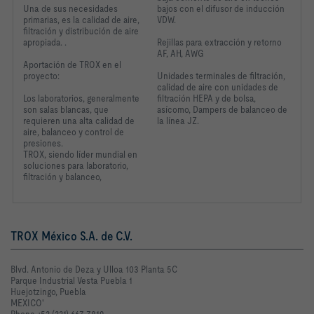
Una de sus necesidades
bajos con el difusor de inducción
primarias, es la calidad de aire,
VDW.
filtración y distribución de aire
apropiada. .
Rejillas para extracción y retorno
AF, AH, AWG
Aportación de TROX en el
proyecto:
Unidades terminales de filtración,
calidad de aire con unidades de
Los laboratorios, generalmente
filtración HEPA y de bolsa,
son salas blancas, que
asícomo, Dampers de balanceo de
requieren una alta calidad de
la línea JZ.
aire, balanceo y control de
presiones.
TROX, siendo líder mundial
en
soluciones para laboratorio,
filtración y balanceo,
TROX México S.A. de C.V.
Blvd. Antonio de Deza y Ulloa 103 Planta 5C
Parque Industrial Vesta Puebla 1
Huejotzingo, Puebla
MEXICO'