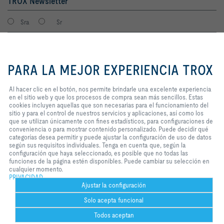
TROX Newsletter
Sra
Sr
Al hacer clic en el botón, nos
permite brindarle una excelente
PARA LA MEJOR EXPERIENCIA TROX
experiencia en el sitio web y que
los procesos de compra sean más
sencillos. Estas cookies incluyen
Al hacer clic en el botón, nos permite brindarle una excelente experiencia
aquellas que son necesarias para
en el sitio web y que los procesos de compra sean más sencillos. Estas
el funcionamiento del sitio y para
cookies incluyen aquellas que son necesarias para el funcionamiento del
el control de nuestros servicios y
sitio y para el control de nuestros servicios y aplicaciones, así como los
Consiento que mis datos sean guardados en cumplimiento con la
aplicaciones, así como los que se
que se utilizan únicamente con fines estadísticos, para configuraciones de
política de protección de datos de TROX.
utilizan únicamente con fines
conveniencia o para mostrar contenido personalizado. Puede decidir qué
Login
estadísticos, para configuraciones
categorías desea permitir y puede ajustar la configuración de uso de datos
de conveniencia o para mostrar
según sus requisitos individuales. Tenga en cuenta que, según la
contenido personalizado. Puede
configuración que haya seleccionado, es posible que no todas las
decidir qué categorías desea
funciones de la página estén disponibles. Puede cambiar su selección en
Inicio
Contactos
Imprint
Condiciones de contratación
Privacidad
permitir y puede ajustar la
cualquier momento.
configuración de uso de datos
PRIVACIDAD
Aviso legal
2026 © TROX México S.A. de C.V.
según sus requisitos individuales.
Ajustar la configuración
Tenga en cuenta que, según la
Solo acepta funcional
configuración que haya
seleccionado, es posible que no
Todos aceptan
todas las funciones de la página