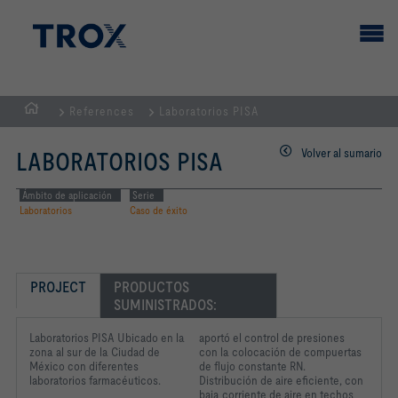
References
Laboratorios PISA
PÁGINA
PRINCIPAL
Volver al sumario
LABORATORIOS PISA
Ámbito de aplicación
Serie
Laboratorios
Caso de éxito
PROJECT
PRODUCTOS 
SUMINISTRADOS:
Laboratorios PISA Ubicado en la
aportó el control de presiones
zona al sur de la Ciudad de
con la colocación de compuertas
México con diferentes
de flujo constante RN.
laboratorios farmacéuticos.
Distribución de aire eficiente, con
baja corriente de aire en techos