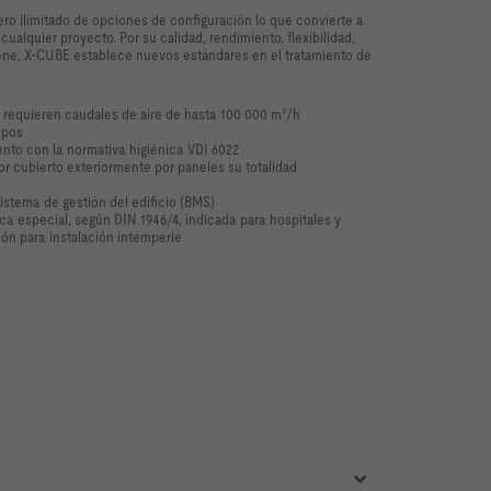
o ilimitado de opciones de configuración lo que convierte a
cualquier proyecto. Por su calidad, rendimiento, flexibilidad,
iene
, X-CUBE establece nuevos estándares en el tratamiento de
 requieren caudales de aire de hasta 100 000 m³/h
ipos
nto con la normativa higiénica VDI 6022
or cubierto exteriormente por paneles su totalidad
sistema de gestión del edificio (BMS)
ca especial, según DIN 1946/4, indicada para hospitales y
ión para instalación intemperie