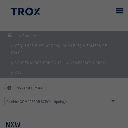
Productos
PÁGINA
MAQUINAS ENFRIADORAS (CHILLERS) Y BOMBAS DE
PRINCIPAL
CALOR
CONDENSADOS POR AGUA
COMPRESOR SCROLL
NXW
Volver al sumario
Cambiar COMPRESOR SCROLL tipología
NXW