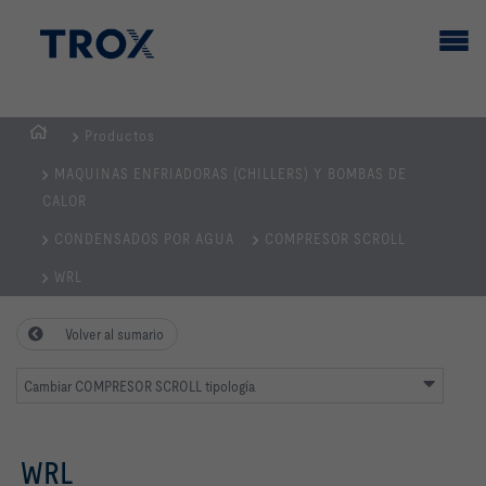
Productos
PÁGINA
MAQUINAS ENFRIADORAS (CHILLERS) Y BOMBAS DE
PRINCIPAL
CALOR
CONDENSADOS POR AGUA
COMPRESOR SCROLL
WRL
Volver al sumario
Cambiar COMPRESOR SCROLL tipología
WRL