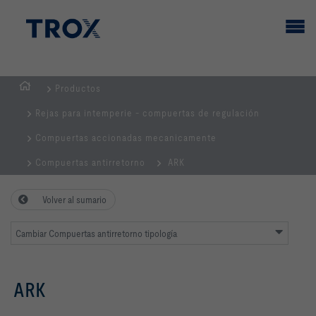
Productos
PÁGINA
Rejas para intemperie - compuertas de regulación
PRINCIPAL
Compuertas accionadas mecanicamente
Compuertas antirretorno
ARK
Volver al sumario
Cambiar Compuertas antirretorno tipología
ARK