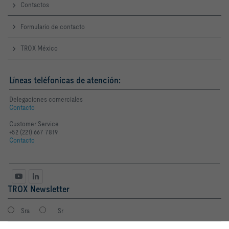
Contactos
Formulario de contacto
TROX México
Líneas teléfonicas de atención:
Delegaciones comerciales
Contacto
Customer Service
+52 (221) 667 7819
Contacto
TROX Newsletter
Sra
Sr