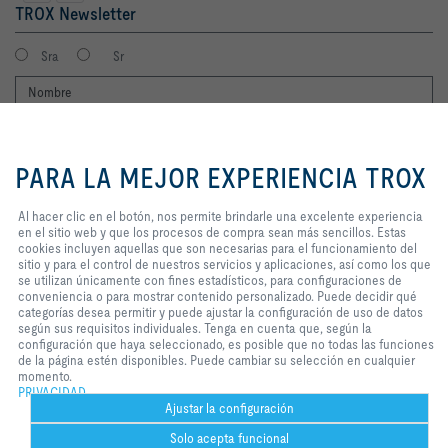
TROX Newsletter
Sra
Sr
Al hacer clic en el botón, nos
permite brindarle una excelente
PARA LA MEJOR EXPERIENCIA TROX
experiencia en el sitio web y que
los procesos de compra sean más
sencillos. Estas cookies incluyen
Al hacer clic en el botón, nos permite brindarle una excelente experiencia
aquellas que son necesarias para
en el sitio web y que los procesos de compra sean más sencillos. Estas
Consiento que mis datos sean guardados en cumplimiento con la
el funcionamiento del sitio y para
cookies incluyen aquellas que son necesarias para el funcionamiento del
política de protección de datos de TROX.
el control de nuestros servicios y
sitio y para el control de nuestros servicios y aplicaciones, así como los que
aplicaciones, así como los que se
se utilizan únicamente con fines estadísticos, para configuraciones de
Login
utilizan únicamente con fines
conveniencia o para mostrar contenido personalizado. Puede decidir qué
estadísticos, para configuraciones
categorías desea permitir y puede ajustar la configuración de uso de datos
de conveniencia o para mostrar
según sus requisitos individuales. Tenga en cuenta que, según la
contenido personalizado. Puede
configuración que haya seleccionado, es posible que no todas las funciones
Inicio
Contactos
Imprint
Condiciones de contratación
Privacidad
decidir qué categorías desea
de la página estén disponibles. Puede cambiar su selección en cualquier
Aviso legal
permitir y puede ajustar la
2026 © TROX México S.A. de C.V.
momento.
configuración de uso de datos
PRIVACIDAD
según sus requisitos individuales.
Ajustar la configuración
Tenga en cuenta que, según la
Solo acepta funcional
configuración que haya