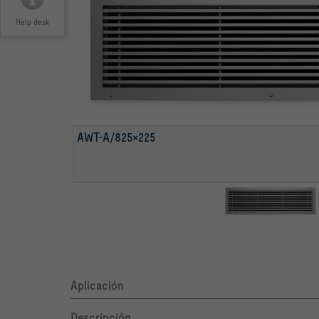
Help desk
AWT-A/825×225
Aplicación
Descripción