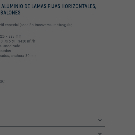
E ALUMINIO DE LAMAS FIJAS HORIZONTALES,
 BALONES
rfil especial (sección transversal rectangular)
1225 × 325 mm
0 l/s o 61 – 3420 m³/h
ral anodizado
mnasios
lanados, anchura 30 mm
SIC