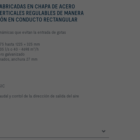
FABRICADAS EN CHAPA DE ACERO
ERTICALES REGULABLES DE MANERA
CIÓN EN CONDUCTO RECTANGULAR
inámicas que evitan la entrada de gotas
75 hasta 1225 × 325 mm
05 l/s o 40 – 4698 m³/h
ero galvanizado
lanados, anchura 27 mm
SIC
dal y contol de la dirección de salida del aire